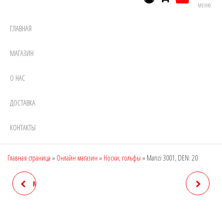
МЕНЮ
ГЛАВНАЯ
МАГАЗИН
О НАС
ДОСТАВКА
КОНТАКТЫ
Главная страница
»
Онлайн магазин
»
Носки, гольфы
»
Manzi 3001, DEN: 20
MANZI 26158 (VELOUR, 3D),
MANZI 3123, DEN: 40
DEN: 240
(ГОЛЬФЫ С БАНТИКОМ)