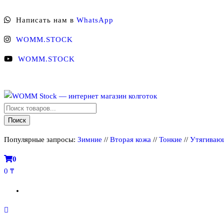
Перейти
Написать нам в
WhatsApp
к
содержимому
WOMM.STOCK
WOMM.STOCK
Поиск
WOMM Stock — интернет магазин колготок
Колготки MANZI, Naja Street тонкие, фантазийные, чулки, лосины
товаров
Поиск
Популярные запросы:
Зимние
//
Вторая кожа
//
Тонкие
//
Утягиваю
0
0 ₸