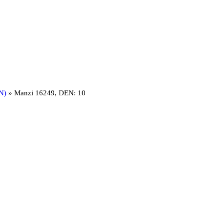
N)
»
Manzi 16249, DEN: 10