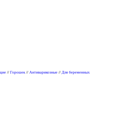
щие
//
Горошек
//
Антиварикозные
//
Для беременных