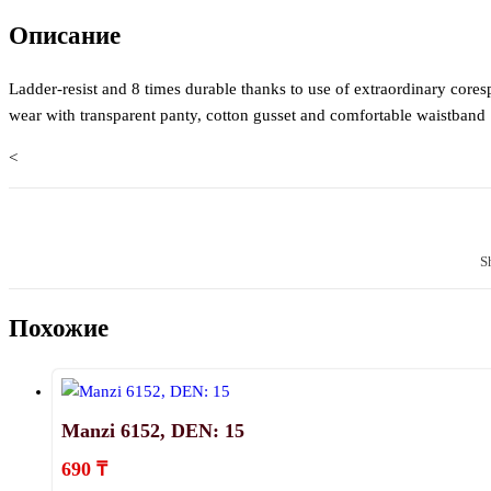
Описание
Ladder-resist and 8 times durable thanks to use of extraordinary coresp
wear with transparent panty, cotton gusset and comfortable waistband
<
S
Похожие
Manzi 6152, DEN: 15
690
₸