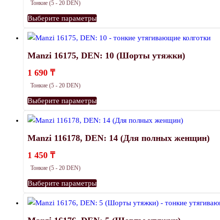
Тонкие (5 - 20 DEN)
Этот
Выберите параметры
товар
имеет
несколько
Manzi 16175, DEN: 10 (Шорты утяжки)
вариаций.
1 690
₸
Опции
Тонкие (5 - 20 DEN)
можно
Этот
выбрать
Выберите параметры
товар
на
имеет
странице
несколько
товара.
Manzi 116178, DEN: 14 (Для полных женщин)
вариаций.
1 450
₸
Опции
Тонкие (5 - 20 DEN)
можно
Этот
выбрать
Выберите параметры
товар
на
имеет
странице
несколько
товара.