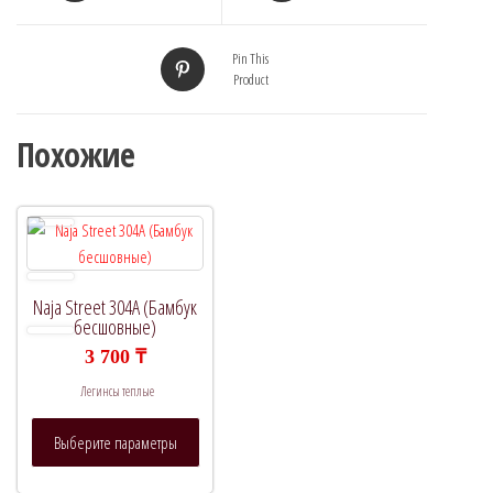
Pin This
Product
Похожие
Naja Street 304A (Бамбук
бесшовные)
3 700
₸
Легинсы теплые
Этот
Выберите параметры
товар
имеет