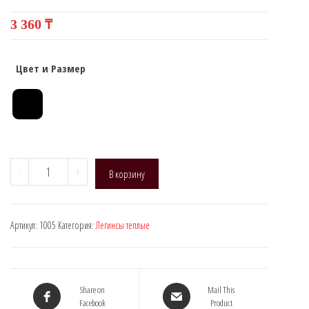
3 360
₸
Цвет и Размер
Количество
-
+
В корзину
товара
Manzi
1005
Артикул:
1005
Категория:
Легинсы теплые
(Термо,
бесшовные)
Share on
Mail This
Facebook
Product