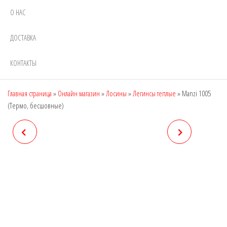
О НАС
ДОСТАВКА
КОНТАКТЫ
Главная страница
»
Онлайн магазин
»
Лосины
»
Легинсы теплые
»
Manzi 1005
(Термо, бесшовные)
MANZI 87351 (ЛОСИНЫ
MANZI 1006 (ТЕРМО,
ТЕРМО(2 ШВА))
БЕСШОВНЫЕ)