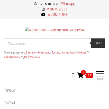
Перейти
Написать нам в
WhatsApp
к
WOMM.STOCK
содержимому
WOMM.STOCK
WOMM Stock — интернет магазин
Колготки MANZI, Naja Street тонкие,
Поиск
товаров
ПОИСК
фантазийные, чулки, лосины
колготок
Популярные запросы:
Зимние
//
Вторая кожа
//
Тонкие
//
Утягивающие
//
Горошек
//
Антиварикозные
//
Для беременных
0
0 ₸
МЕНЮ
ГЛАВНАЯ
МАГАЗИН