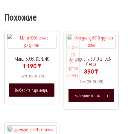
Похожие
Manzi 6903, DEN: 40
Chengxiang 8010-2, DEN:
Сетка
1 190
₸
890
₸
Сетка (10 - 50 DEN)
Сетка (10 - 50 DEN)
Этот
Выберите параметры
Этот
товар
Выберите параметры
товар
имеет
имеет
несколько
несколько
вариаций.
вариаций.
Опции
Опции
можно
можно