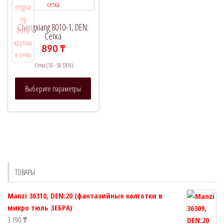
выбрать
выбрать
на
на
странице
Chengxiang 8010-1, DEN:
странице
Сетка
товара.
товара.
890
₸
Сетка (10 - 50 DEN)
Этот
Выберите параметры
товар
имеет
несколько
вариаций.
Опции
можно
выбрать
ТОВАРЫ
на
странице
Manzi 36310, DEN:20 (фантазийные колготки в
товара.
микро тюль ЗЕБРА)
3 190
₸