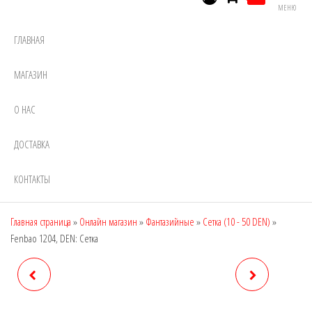
МЕНЮ
ГЛАВНАЯ
МАГАЗИН
О НАС
ДОСТАВКА
КОНТАКТЫ
Главная страница
»
Онлайн магазин
»
Фантазийные
»
Сетка (10 - 50 DEN)
»
Fenbao 1204, DEN: Сетка
FENBAO 1202, DEN: СЕТКА
GLAMOUR 1505, DEN: 20