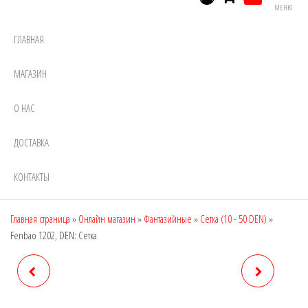
МЕНЮ
ГЛАВНАЯ
МАГАЗИН
О НАС
ДОСТАВКА
КОНТАКТЫ
Главная страница
»
Онлайн магазин
»
Фантазийные
»
Сетка (10 - 50 DEN)
»
Fenbao 1202, DEN: Сетка
CHENGXIANG 8013, DEN:
FENBAO 1204, DEN: СЕТКА
СЕТКА