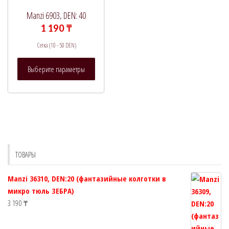
выбрать
выбрать
Manzi 6903, DEN: 40
на
на
1 190
₸
странице
странице
Сетка (10 - 50 DEN)
товара.
товара.
Этот
Выберите параметры
товар
имеет
несколько
вариаций.
Опции
можно
выбрать
ТОВАРЫ
на
странице
Manzi 36310, DEN:20 (фантазийные колготки в
товара.
микро тюль ЗЕБРА)
3 190
₸