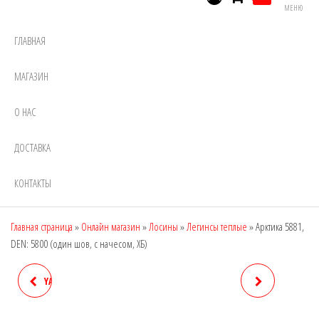
МЕНЮ
ГЛАВНАЯ
МАГАЗИН
О НАС
ДОСТАВКА
КОНТАКТЫ
Главная страница
»
Онлайн магазин
»
Лосины
»
Легинсы теплые
»
Арктика 5881,
DEN: 5800 (один шов, с начесом, ХБ)
YANYU 6189 (ВТОРАЯ КОЖА
АРКТИКА 5882, DEN: 5800
(2 ШВА))
(ДЛЯ ПОЛНЫХ, ДВА ШВА, С