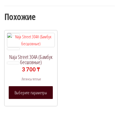
Похожие
Naja Street 304A (Бамбук
бесшовные)
3 700
₸
Легинсы теплые
Этот
Выберите параметры
товар
имеет
несколько
вариаций.
Опции
можно