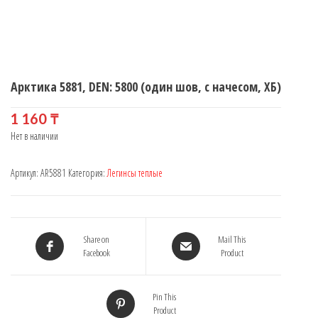
Арктика 5881, DEN: 5800 (один шов, с начесом, ХБ)
1 160
₸
Нет в наличии
Артикул:
AR5881
Категория:
Легинсы теплые
Share on
Mail This
Facebook
Product
Pin This
Product