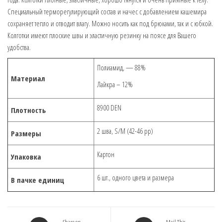
Специальный терморегулирующий состав и начес с добавлением кашемира
сохраняет тепло и отводит влагу. Можно носить как под брюками, так и с юбкой.
Колготки имеют плоские швы и эластичную резинку на поясе для Вашего
удобства.
Полиамид, — 88%
Материал
Лайкра – 12%
8900 DEN
Плотность
2 шва, S/M (42-46 рр)
Размеры
Картон
Упаковка
6 шт., одного цвета и размера
В пачке единиц