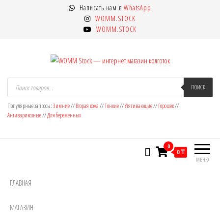
Перейти
Написать нам в
WhatsApp
к
WOMM.STOCK
содержимому
WOMM.STOCK
WOMM Stock — интернет магазин
Колготки MANZI, Naja Street тонкие,
Поиск
товаров
ПОИСК
фантазийные, чулки, лосины
колготок
Популярные запросы:
Зимние
//
Вторая кожа
//
Тонкие
//
Утягивающие
//
Горошек
//
Антиварикозные
//
Для беременных
0
0 ₸
МЕНЮ
ГЛАВНАЯ
МАГАЗИН