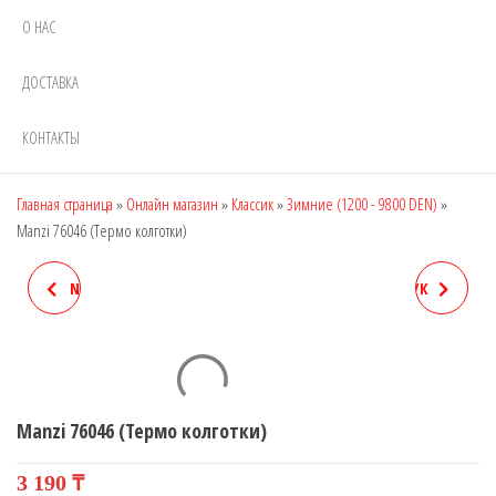
О НАС
ДОСТАВКА
КОНТАКТЫ
Главная страница
»
Онлайн магазин
»
Классик
»
Зимние (1200 - 9800 DEN)
»
Manzi 76046 (Термо колготки)
NAJA STREET E2129, DEN: 40
NAJA STREET 304A (БАМБУК
(КОЛГОТКИ ДЛЯ ПОЛНЫХ
БЕСШОВНЫЕ)
ЖЕНЩИН)
Manzi 76046 (Термо колготки)
3 190
₸