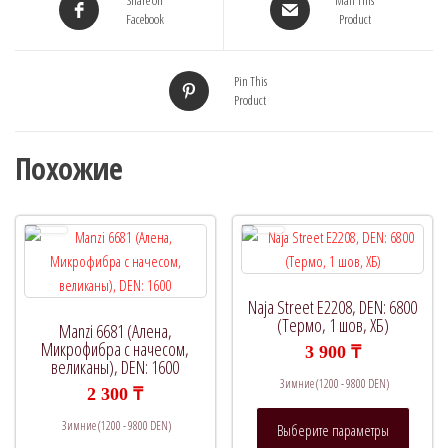
Share on
Mail This
Facebook
Product
Pin This
Product
Похожие
Naja Street E2208, DEN: 6800
(Термо, 1 шов, ХБ)
Manzi 6681 (Алена,
Микрофибра с начесом,
3 900
₸
великаны), DEN: 1600
Зимние (1200 - 9800 DEN)
2 300
₸
Этот
Зимние (1200 - 9800 DEN)
Выберите параметры
товар