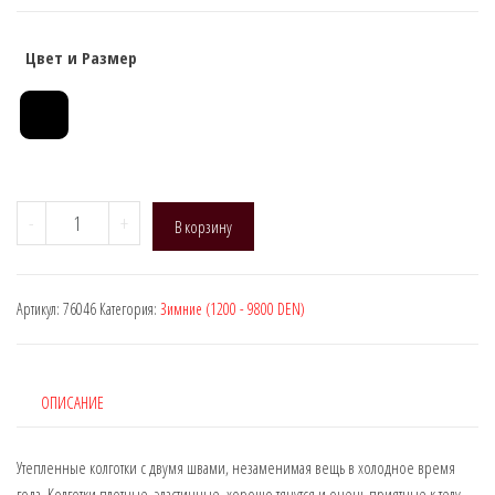
Цвет и Размер
Количество
-
+
В корзину
товара
Manzi
76046
Артикул:
76046
Категория:
Зимние (1200 - 9800 DEN)
(Термо
колготки)
ОПИСАНИЕ
Утепленные колготки с двумя швами, незаменимая вещь в холодное время
года. Колготки плотные, эластичные, хорошо тянутся и очень приятные к телу.