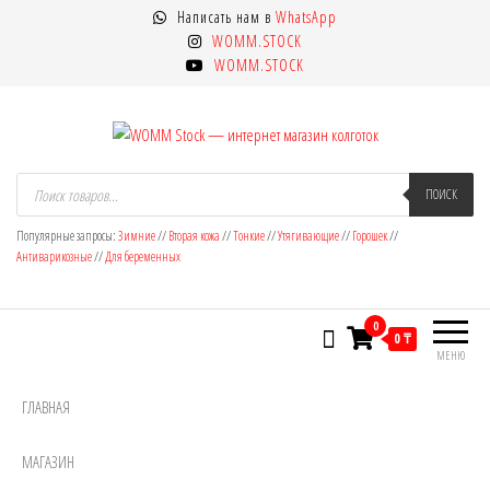
Перейти
Написать нам в
WhatsApp
к
WOMM.STOCK
содержимому
WOMM.STOCK
WOMM Stock — интернет магазин
Колготки MANZI, Naja Street тонкие,
Поиск
товаров
ПОИСК
фантазийные, чулки, лосины
колготок
Популярные запросы:
Зимние
//
Вторая кожа
//
Тонкие
//
Утягивающие
//
Горошек
//
Антиварикозные
//
Для беременных
0
0 ₸
МЕНЮ
ГЛАВНАЯ
МАГАЗИН