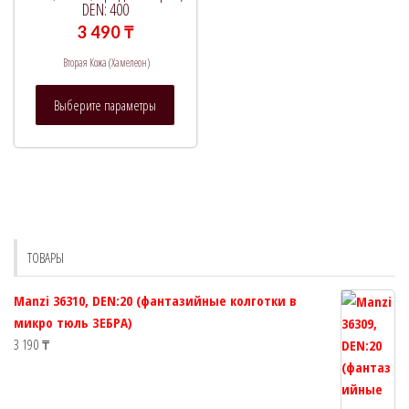
DEN: 400
3 490
₸
Вторая Кожа (Хамелеон)
Этот
Выберите параметры
товар
имеет
несколько
вариаций.
Опции
можно
выбрать
ТОВАРЫ
на
странице
Manzi 36310, DEN:20 (фантазийные колготки в
товара.
микро тюль ЗЕБРА)
3 190
₸