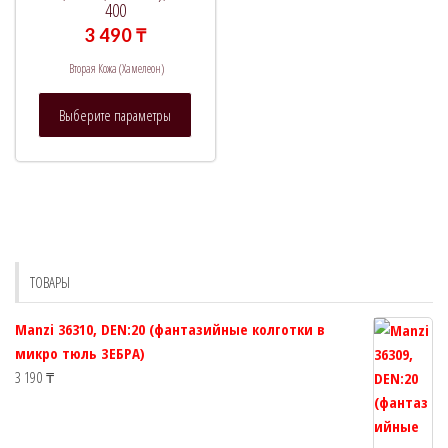
400
3 490
₸
Вторая Кожа (Хамелеон)
Этот
Выберите параметры
товар
имеет
несколько
вариаций.
Опции
можно
выбрать
ТОВАРЫ
на
странице
Manzi 36310, DEN:20 (фантазийные колготки в
товара.
микро тюль ЗЕБРА)
3 190
₸