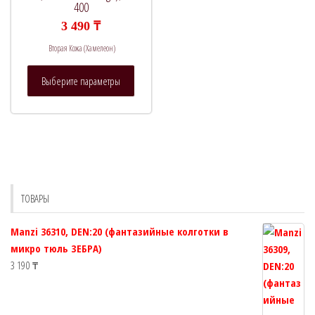
400
3 490
₸
Вторая Кожа (Хамелеон)
Этот
Выберите параметры
товар
имеет
несколько
вариаций.
Опции
можно
выбрать
ТОВАРЫ
на
странице
Manzi 36310, DEN:20 (фантазийные колготки в
товара.
микро тюль ЗЕБРА)
3 190
₸