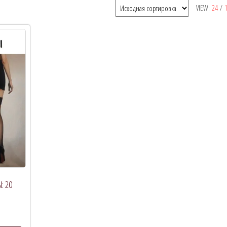
VIEW:
24
/
N: 20