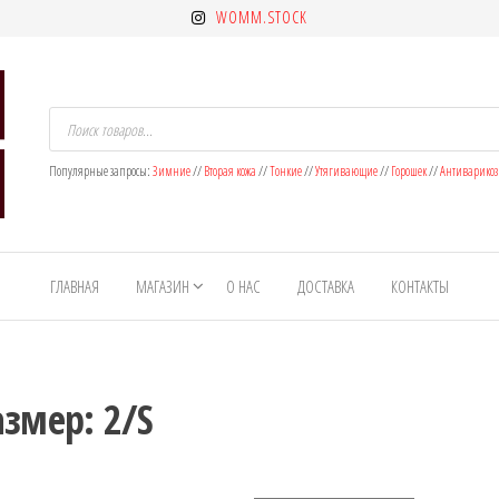
WOMM.STOCK
Поиск
товаров
Популярные запросы:
Зимние
//
Вторая кожа
//
Тонкие
//
Утягивающие
//
Горошек
//
Антиварико
ГЛАВНАЯ
МАГАЗИН
О НАС
ДОСТАВКА
КОНТАКТЫ
азмер: 2/S