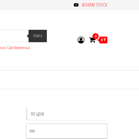
WOMM.STOCK
ПОИСК
0
0 ₸
зные
//
Для беременных
ПО ЦЕНЕ
Минимальная
цена