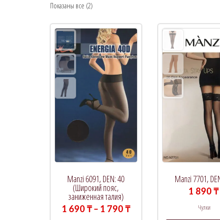
Показаны все (2)
Рекомендуемый продукт
В продаже
(0)
Категории товаров
Метки товаров
Manzi 6091, DEN: 40
Manzi 7701, DE
(Широкий пояс,
1 890
₸
заниженная талия)
Чулки
Диапазон
1 690
₸
–
1 790
₸
цен: