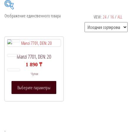
Отображение единственного товара
VIEW:
24
/
16
/
ALL
Рекомендуемый продукт
В продаже
(0)
Manzi 7701, DEN: 20
1 890
₸
Категории товаров
Чулки
Этот
Выберите параметры
товар
Метки товаров
имеет
несколько
вариаций.
Опции
можно
выбрать