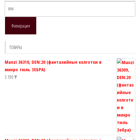
Ма
це
Фильтрация
ТОВАРЫ
Manzi 36310, DEN:20 (фантазийные колготки в
микро тюль ЗЕБРА)
3 190
₸