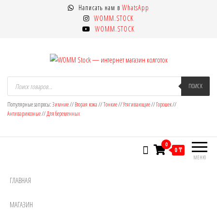
Перейти
Написать нам в
WhatsApp
к
WOMM.STOCK
содержимому
WOMM.STOCK
WOMM Stock — интернет магазин
Колготки MANZI, Naja Street тонкие,
Поиск
товаров
ПОИСК
фантазийные, чулки, лосины
колготок
Популярные запросы:
Зимние
//
Вторая кожа
//
Тонкие
//
Утягивающие
//
Горошек
//
Антиварикозные
//
Для беременных
0
0 ₸
МЕНЮ
ГЛАВНАЯ
МАГАЗИН