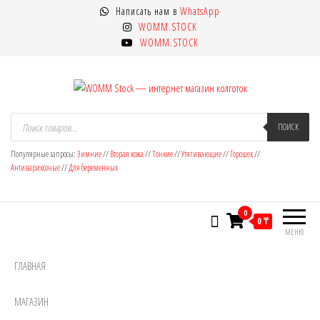
Перейти
Написать нам в
WhatsApp
к
WOMM.STOCK
содержимому
WOMM.STOCK
WOMM Stock — интернет магазин
Колготки MANZI, Naja Street тонкие,
Поиск
товаров
ПОИСК
фантазийные, чулки, лосины
колготок
Популярные запросы:
Зимние
//
Вторая кожа
//
Тонкие
//
Утягивающие
//
Горошек
//
Антиварикозные
//
Для беременных
0
0 ₸
МЕНЮ
ГЛАВНАЯ
МАГАЗИН