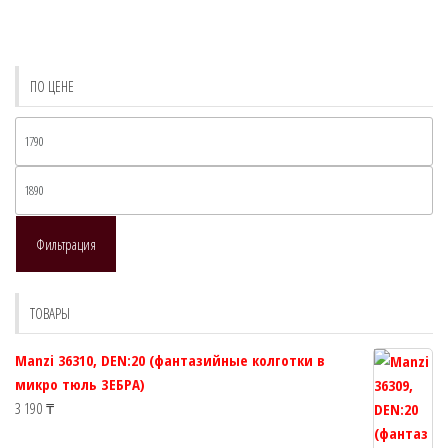
Опции
можно
выбрать
ПО ЦЕНЕ
на
странице
Ми
товара.
це
Ма
це
Фильтрация
ТОВАРЫ
Manzi 36310, DEN:20 (фантазийные колготки в
микро тюль ЗЕБРА)
3 190
₸