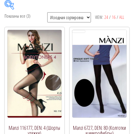
Показаны все (3)
VIEW:
24
/
16
/
ALL
Рекомендуемый продукт
В продаже
(0)
Категории товаров
Метки товаров
Manzi 116177, DEN: 4 (Шорты
Manzi 6727, DEN: 80 (Колготки
утяжки)
и микрофибры)