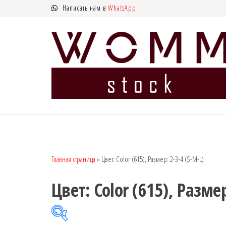
Перейти
Написать нам в
WhatsApp
к
содержимому
WOMM
Колготки
MANZI, Naja
Stock —
Street тонкие,
интернет
фантазийные,
чулки,
магазин
Главная страница
»
Цвет: Color (615), Размер: 2-3-4 (S-M-L)
лосины
колготок
Цвет: Color (615), Размер