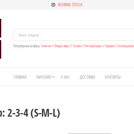
WOMM.STOCK
Поиск
товаров
Популярные запросы:
Зимние
//
Вторая кожа
//
Тонкие
//
Утягивающие
//
Горошек
//
Антиварико
ГЛАВНАЯ
МАГАЗИН
О НАС
ДОСТАВКА
КОНТАКТЫ
: 2-3-4 (S-M-L)