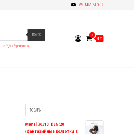
WOMM.STOCK
ПОИСК
0
0 ₸
зные
//
Для беременных
ТОВАРЫ
Manzi 36310, DEN:20
(фантазийные колготки в