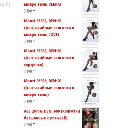
микро тюль ЗЕБРА)
16
/
ALL
3 190
₸
Manzi 36309, DEN:20
(фантазийные колготки в
микро тюль LOVE)
3 190
₸
Manzi 36308, DEN:20
(фантазийные колготки в
сердечко)
3 190
₸
Manzi 36306, DEN:20
(фантазийные колготки в
микро тюль)
3 190
₸
ABE 26116, DEN: 680 (Колготки
бесшовные с утяжкой)
2 990
₸