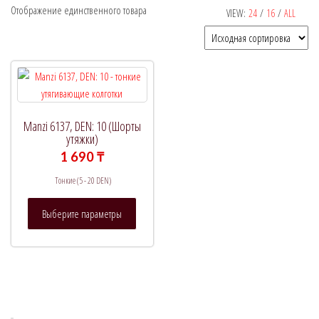
Отображение единственного товара
VIEW:
24
/
16
/
ALL
Рекомендуемый продукт
В продаже
(0)
Manzi 6137, DEN: 10 (Шорты
Категории товаров
утяжки)
1 690
₸
Тонкие (5 - 20 DEN)
Метки товаров
Этот
Выберите параметры
товар
имеет
несколько
вариаций.
Опции
можно