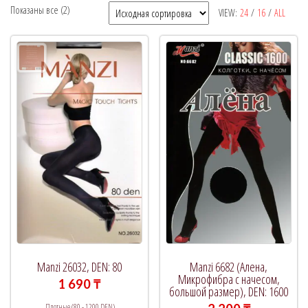
Показаны все (2)
VIEW:
24
/
16
/
ALL
Рекомендуемый продукт
В продаже
(0)
Категории товаров
Метки товаров
Manzi 26032, DEN: 80
Manzi 6682 (Алена,
Микрофибра с начесом,
1 690
₸
большой размер), DEN: 1600
Плотные (80 - 1200 DEN)