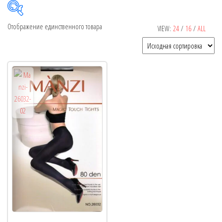
Отображение единственного товара
VIEW:
24
/
16
/
ALL
Рекомендуемый продукт
В продаже
(0)
Категории товаров
Метки товаров