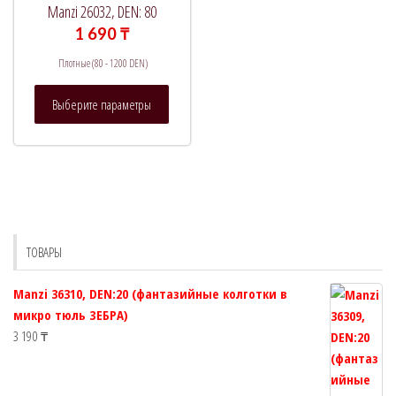
Manzi 26032, DEN: 80
1 690
₸
Плотные (80 - 1200 DEN)
Этот
Выберите параметры
товар
имеет
несколько
вариаций.
Опции
можно
выбрать
ТОВАРЫ
на
странице
Manzi 36310, DEN:20 (фантазийные колготки в
товара.
микро тюль ЗЕБРА)
3 190
₸