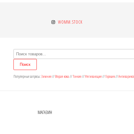
WOMM.STOCK
Поиск
товаров
Поиск
Популярные запросы:
Зимние
//
Вторая кожа
//
Тонкие
//
Утягивающие
//
Горошек
//
Антиварико
МАГАЗИН