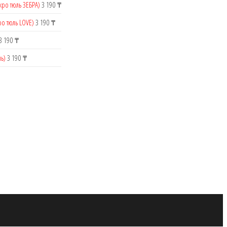
кро тюль ЗЕБРА)
3 190
₸
ро тюль LOVE)
3 190
₸
3 190
₸
ь)
3 190
₸