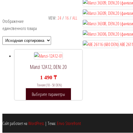
VIEW:
24
/
16
/
ALL
Отображение
Рекомендуемый продукт
единственного товара
В продаже
(0)
ABE 2611
Manzi 12A12, DEN: 20
Категории товаров
1 490
₸
Тонкие (10 - 50 DEN)
Этот
Выберите параметры
Метки товаров
товар
имеет
несколько
вариаций.
Сайт работает на
WordPress
|
Тема:
Envo Storefront
Опции