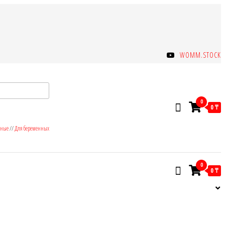
WOMM.STOCK
0
0 ₸
зные
//
Для беременных
0
0 ₸