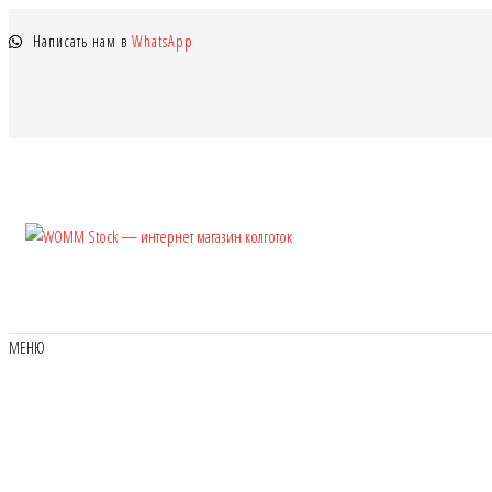
Перейти
Написать нам в
WhatsApp
к
содержимому
WOMM
Колготки
MANZI, Naja
Stock —
Street тонкие,
интернет
фантазийные,
чулки,
магазин
МЕНЮ
лосины
колготок