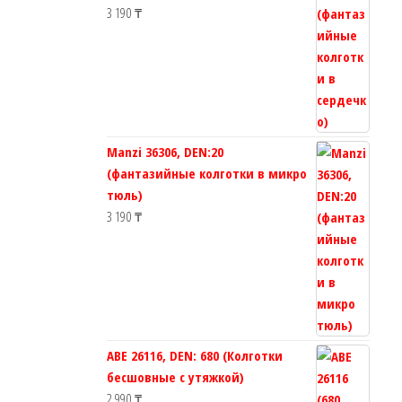
3 190
₸
Manzi 36306, DEN:20
(фантазийные колготки в микро
тюль)
3 190
₸
ABE 26116, DEN: 680 (Колготки
бесшовные с утяжкой)
2 990
₸