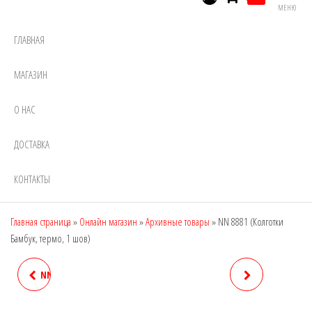
МЕНЮ
ГЛАВНАЯ
МАГАЗИН
О НАС
ДОСТАВКА
КОНТАКТЫ
Главная страница
»
Онлайн магазин
»
Архивные товары
»
NN 8881 (Колготки
Бамбук, термо, 1 шов)
NN 6213 (ЛОСИНЫ БАМБУК,
NN 8882 (КОЛГОТКИ
ТЕРМО, 2 ШВА)
БАМБУК, ТЕРМО, 2 ШВА)