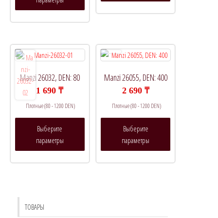
имеет
несколько
несколько
вариаций.
вариаций.
Опции
Опции
можно
можно
выбрать
выбрать
на
на
странице
Manzi 26032, DEN: 80
Manzi 26055, DEN: 400
странице
товара.
1 690
₸
2 690
₸
товара.
Плотные (80 - 1200 DEN)
Плотные (80 - 1200 DEN)
Этот
Этот
Выберите
Выберите
товар
товар
параметры
параметры
имеет
имеет
несколько
несколько
вариаций.
вариаций.
Опции
Опции
можно
можно
выбрать
выбрать
ТОВАРЫ
на
на