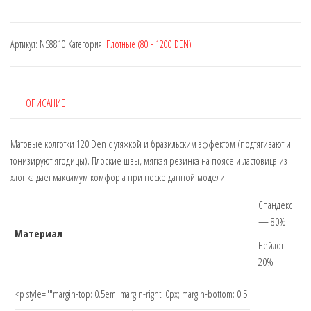
Артикул:
NS8810
Категория:
Плотные (80 - 1200 DEN)
ОПИСАНИЕ
Матовые колготки 120 Den с утяжкой и бразильским эффектом (подтягивают и
тонизируют ягодицы). Плоские швы, мягкая резинка на поясе и ластовица из
хлопка дает максимум комфорта при носке данной модели
Спандекс
— 80%
Материал
Нейлон –
20%
<p style=""margin-top: 0.5em; margin-right: 0px; margin-bottom: 0.5