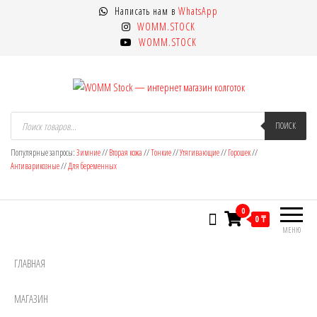
Перейти
Написать нам в
WhatsApp
к
WOMM.STOCK
содержимому
WOMM.STOCK
WOMM Stock — интернет магазин
Колготки MANZI, Naja Street тонкие,
Поиск
товаров
ПОИСК
фантазийные, чулки, лосины
колготок
Популярные запросы:
Зимние
//
Вторая кожа
//
Тонкие
//
Утягивающие
//
Горошек
//
Антиварикозные
//
Для беременных
0
0 ₸
МЕНЮ
ГЛАВНАЯ
МАГАЗИН