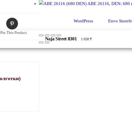
ABE 26116, DEN: 680 
Сайт работает на
WordPress
|
Тема:
Envo Storefr
Pin This Product
Naja Street 8301
1 050
₸
олготки)