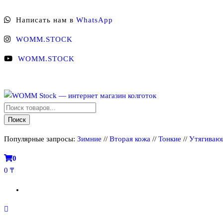
Перейти
Написать нам в
WhatsApp
к
содержимому
WOMM.STOCK
WOMM.STOCK
Поиск
WOMM Stock — интернет магазин колготок
Колготки MANZI, Naja Street тонкие, фантазийные, чулки, лосины
товаров
Поиск
Популярные запросы:
Зимние
//
Вторая кожа
//
Тонкие
//
Утягиваю
0
0 ₸