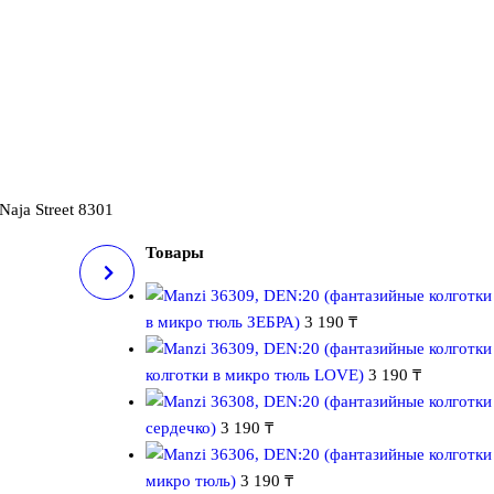
Naja Street 8301
Товары
ET 8350
в микро тюль ЗЕБРА)
3 190
₸
колготки в микро тюль LOVE)
3 190
₸
сердечко)
3 190
₸
микро тюль)
3 190
₸