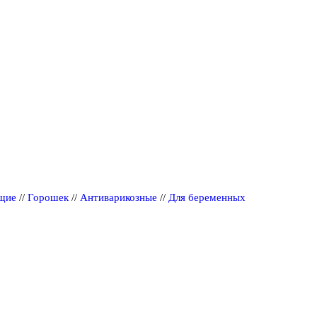
щие
//
Горошек
//
Антиварикозные
//
Для беременных