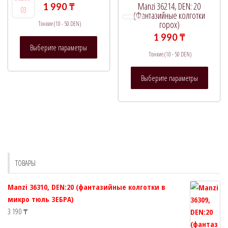
на
на
Manzi 36214, DEN: 20
1 990
₸
странице
страни
(Фантазийные колготки
горох)
Тонкие (10 - 50 DEN)
товара.
товара.
1 990
₸
Этот
Выберите параметры
товар
Тонкие (10 - 50 DEN)
имеет
Этот
несколько
Выберите параметры
товар
вариаций.
имеет
Опции
нескол
можно
вариац
выбрать
Опции
на
можно
странице
выбрат
товара.
ТОВАРЫ
на
страни
Manzi 36310, DEN:20 (фантазийные колготки в
товара.
микро тюль ЗЕБРА)
3 190
₸