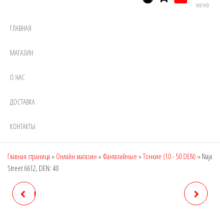
МЕНЮ
ГЛАВНАЯ
МАГАЗИН
О НАС
ДОСТАВКА
КОНТАКТЫ
Главная страница
»
Онлайн магазин
»
Фантазийные
»
Тонкие (10 - 50 DEN)
»
Naja
Street 6612, DEN: 40
NAJA STREET 6611, DEN: 40
NAJA STREET 7006