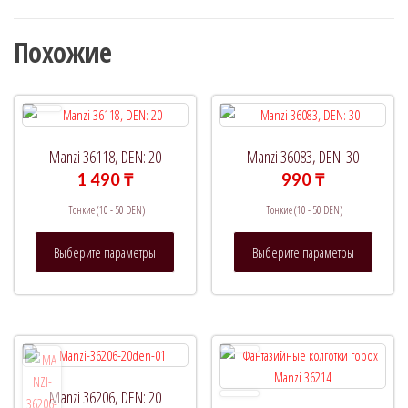
Похожие
Manzi 36118, DEN: 20
Manzi 36083, DEN: 30
1 490
₸
990
₸
Тонкие (10 - 50 DEN)
Тонкие (10 - 50 DEN)
Этот
Этот
Выберите параметры
Выберите параметры
товар
товар
имеет
имеет
несколько
нескол
вариаций.
вариац
Опции
Опции
можно
можно
выбрать
выбрат
Manzi 36206, DEN: 20