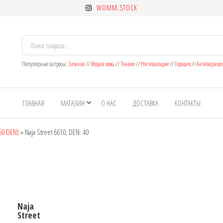
WOMM.STOCK
Поиск
товаров
Популярные запросы:
Зимние
//
Вторая кожа
//
Тонкие
//
Утягивающие
//
Горошек
//
Антиварико
ет
н
ГЛАВНАЯ
МАГАЗИН
О НАС
ДОСТАВКА
КОНТАКТЫ
ок
 50 DEN)
»
Naja Street 6610, DEN: 40
Naja
Street