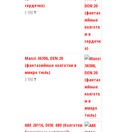
сердечко)
3 190
₸
Manzi 36306, DEN:20
(фантазийные колготки в
микро тюль)
3 190
₸
ABE 26116, DEN: 680 (Колготки