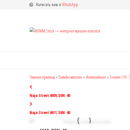
Перейти
Написать нам в
WhatsApp
к
содержимому
WOMM
Колготки
MANZI, Naja
Stock —
Street тонкие,
интерн
фантазийные,
чулки,
магази
лосины
колгот
Главная страница
»
Онлайн магазин
»
Фантазийные
»
Тонкие (10 -
Naja Street 6609, DEN: 40
Naja Street 6611, DEN: 40