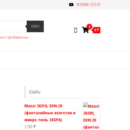
WOMM.STOCK
ПОИСК
0
0 ₸
зные
//
Для беременных
ТОВАРЫ
Manzi 36310, DEN:20
(фантазийные колготки в
микро тюль ЗЕБРА)
3 190
₸