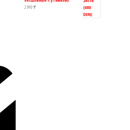
бесшовные с утяжкой)
2 990
₸