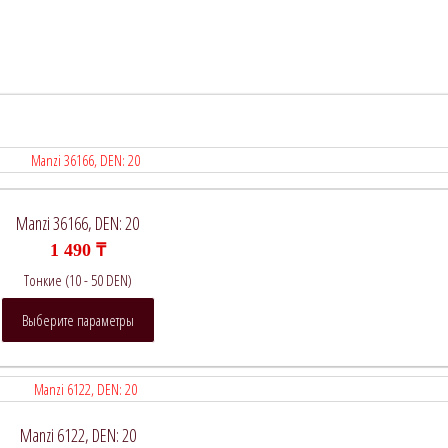
Manzi 36166, DEN: 20
1 490
₸
Тонкие (10 - 50 DEN)
Этот
Выберите параметры
товар
имеет
несколько
вариаций.
Опции
Manzi 6122, DEN: 20
можно