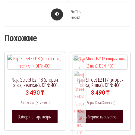
Pin This
Product
Похожие
Naja Street E2118 (вторая
Naja Street E2117 (вторая
кожа, великан), DEN: 400
кожа, 2 шва), DEN: 400
3 490
₸
3 490
₸
Вторая Кожа (Хамелеон)
Вторая Кожа (Хамелеон)
Этот
Этот
Выберите параметры
Выберите параметры
товар
товар
имеет
имеет
несколько
нескол