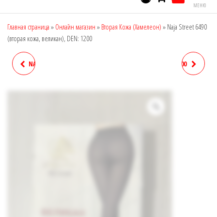
МЕНЮ
Главная страница
»
Онлайн магазин
»
Вторая Кожа (Хамелеон)
»
Naja Street 6490
(вторая кожа, великан), DEN: 1200
NAJA STREET 2201, (ВТОРАЯ
NAJA STREET 8807, DEN: 800
КОЖА, ВЕЛИКАН), DEN: 600
(КОЛГОТКИ С УТЯЖКОЙ)