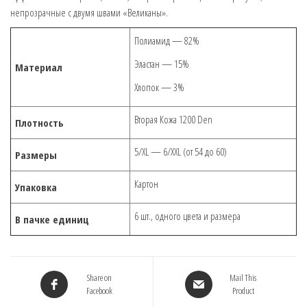
непрозрачные с двумя швами «Великаны».
Полиамид — 82%
Эластан — 15%
Материал
Хлопок — 3%
Вторая Кожа 1200 Den
Плотность
5/XL — 6/XXL (от 54 до 60)
Размеры
Картон
Упаковка
6 шт., одного цвета и размера
В пачке единиц
Share on
Mail This
Facebook
Product