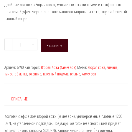
Двойные колготки «Вторая кожа», мягкие с плоскими швами и комфортным
пояском. Эффект чёрного тонкого матового капрона на коже, внутри бежевый
плотный капрон.
Количество
-
+
В корзину
товара
Naja
Street
Артикул:
6490
Категория:
Вторая Кожа (Хамелеон)
Метки:
вторая кожа
,
зимние
,
6490
начес
,
обманка
,
осенние
,
телесный подклад
,
теплые
,
хамелеон
(вторая
кожа,
великан),
DEN:
ОПИСАНИЕ
1200
Колготки с эффектом второй кожи (хамелеон), универсальные плотные 1200
DEN, на утепленной подкладке. Подкладка колготок телесного цвета придает
эффект тонкого капрона (40 DEN). Капрон черного цвета без рисунка,