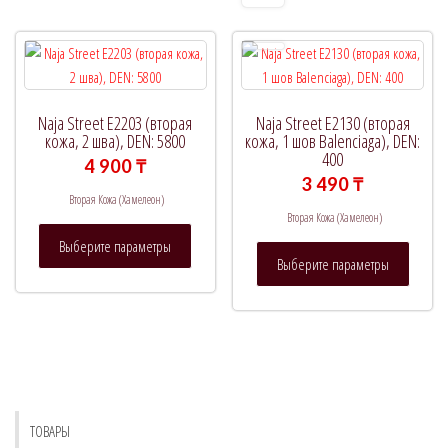
вариаций.
вариац
Опции
Опции
можно
можно
выбрать
выбрат
на
на
Naja Street E2203 (вторая
Naja Street E2130 (вторая
странице
страни
кожа, 2 шва), DEN: 5800
кожа, 1 шов Balenciaga), DEN:
400
товара.
товара.
4 900
₸
3 490
₸
Вторая Кожа (Хамелеон)
Вторая Кожа (Хамелеон)
Этот
Выберите параметры
Этот
товар
Выберите параметры
товар
имеет
имеет
несколько
нескол
вариаций.
вариац
Опции
Опции
можно
можно
выбрать
выбрат
на
ТОВАРЫ
на
странице