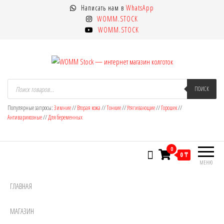
Перейти
Написать нам в
WhatsApp
к
WOMM.STOCK
содержимому
WOMM.STOCK
WOMM Stock — интернет магазин
Колготки MANZI, Naja Street тонкие,
Поиск
товаров
ПОИСК
фантазийные, чулки, лосины
колготок
Популярные запросы:
Зимние
//
Вторая кожа
//
Тонкие
//
Утягивающие
//
Горошек
//
Антиварикозные
//
Для беременных
0
0 ₸
МЕНЮ
ГЛАВНАЯ
МАГАЗИН