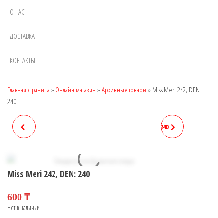
О НАС
ДОСТАВКА
КОНТАКТЫ
Главная страница
»
Онлайн магазин
»
Архивные товары
»
Miss Meri 242, DEN:
240
MANZI 9615, DEN: 800
MISS MERI A0 (240), DEN: 240
Miss Meri 242, DEN: 240
600
₸
Нет в наличии