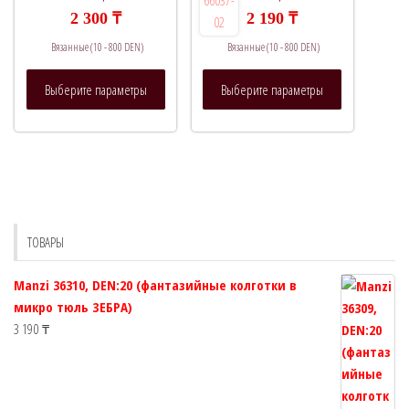
на
на
2 300
₸
2 190
₸
странице
странице
Вязанные (10 - 800 DEN)
Вязанные (10 - 800 DEN)
товара.
товара.
Этот
Этот
Выберите параметры
Выберите параметры
товар
товар
имеет
имеет
несколько
несколько
вариаций.
вариаций.
Опции
Опции
можно
можно
выбрать
выбрать
ТОВАРЫ
на
на
странице
странице
Manzi 36310, DEN:20 (фантазийные колготки в
товара.
товара.
микро тюль ЗЕБРА)
3 190
₸