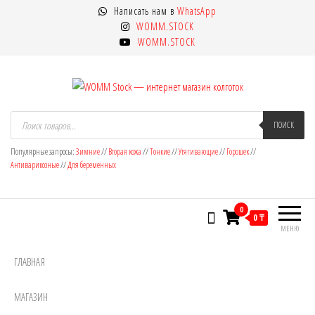
Перейти
Написать нам в
WhatsApp
к
WOMM.STOCK
содержимому
WOMM.STOCK
WOMM Stock — интернет магазин
Колготки MANZI, Naja Street тонкие,
Поиск
товаров
ПОИСК
фантазийные, чулки, лосины
колготок
Популярные запросы:
Зимние
//
Вторая кожа
//
Тонкие
//
Утягивающие
//
Горошек
//
Антиварикозные
//
Для беременных
0
0 ₸
МЕНЮ
ГЛАВНАЯ
МАГАЗИН