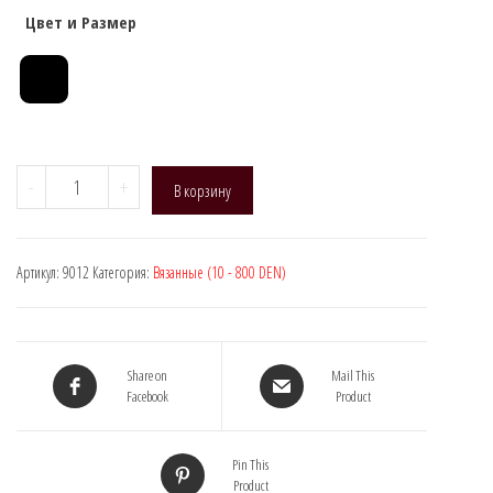
Цвет и Размер
Количество
-
+
В корзину
товара
Manzi
9012,
Артикул:
9012
Категория:
Вязанные (10 - 800 DEN)
DEN:
0
Share on
Mail This
Facebook
Product
Pin This
Product