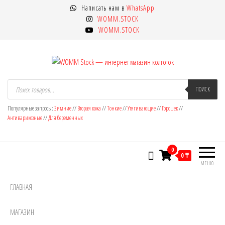
Перейти
Написать нам в
WhatsApp
к
WOMM.STOCK
содержимому
WOMM.STOCK
WOMM Stock — интернет магазин
Колготки MANZI, Naja Street тонкие,
Поиск
товаров
ПОИСК
фантазийные, чулки, лосины
колготок
Популярные запросы:
Зимние
//
Вторая кожа
//
Тонкие
//
Утягивающие
//
Горошек
//
Антиварикозные
//
Для беременных
0
0 ₸
МЕНЮ
ГЛАВНАЯ
МАГАЗИН