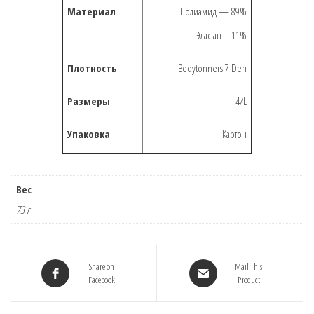
Материал
Полиамид — 89%
Эластан – 11%
Плотность
Bodytonners 7 Den
Размеры
4/L
Упаковка
Картон
Вес
73 г
Share on
Mail This
Facebook
Product