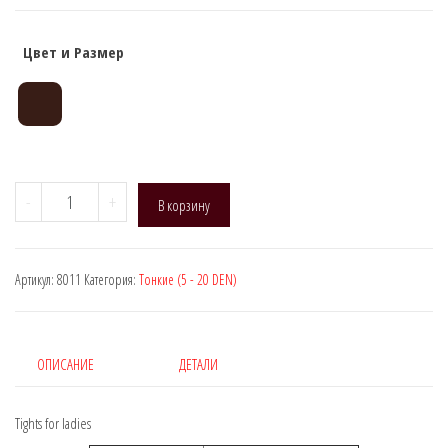
Цвет и Размер
Количество
-
+
В корзину
товара
Manzi
8011,
Артикул:
8011
Категория:
Тонкие (5 - 20 DEN)
DEN:
7
(Шорты
утяжки)
ОПИСАНИЕ
ДЕТАЛИ
Tights for ladies