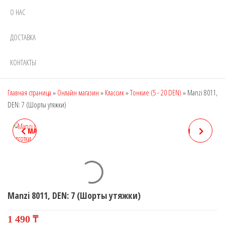
О НАС
ДОСТАВКА
КОНТАКТЫ
Главная страница
»
Онлайн магазин
»
Классик
»
Тонкие (5 - 20 DEN)
»
Manzi 8011,
DEN: 7 (Шорты утяжки)
MANZI 8010, DEN: 5 (ШОРТЫ
MANZI 8016, DEN: 15 (ДЛЯ
УТЯЖКИ)
ПОЛНЫХ ЖЕНЩИН)
Manzi 8011, DEN: 7 (Шорты утяжки)
1 490
₸