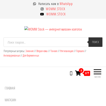
Перейти
Написать нам в
WhatsApp
к
WOMM.STOCK
содержимому
WOMM.STOCK
WOMM Stock — интернет магазин
Колготки MANZI, Naja Street тонкие,
Поиск
товаров
ПОИСК
фантазийные, чулки, лосины
колготок
Популярные запросы:
Зимние
//
Вторая кожа
//
Тонкие
//
Утягивающие
//
Горошек
//
Антиварикозные
//
Для беременных
0
0 ₸
МЕНЮ
ГЛАВНАЯ
МАГАЗИН