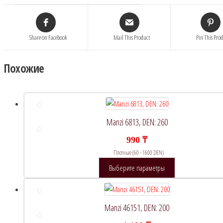
Share on Facebook
Mail This Product
Pin This Pro
Похожие
Manzi 6813, DEN: 260
990
₸
Плотные (60 - 1600 DEN)
Этот
Выберите параметры
товар
имеет
несколько
Manzi 46151, DEN: 200
вариаций.