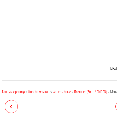
ГЛАВ
Главная страница
»
Онлайн магазин
»
Фантазийные
»
Плотные (60 - 1600 DEN)
»
Manz
MANZI 6816, DEN: 380
MANZI 6821, DEN: 300