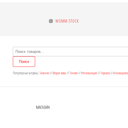
WOMM.STOCK
Поиск
товаров
Поиск
Популярные запросы:
Зимние
//
Вторая кожа
//
Тонкие
//
Утягивающие
//
Горошек
//
Антиварико
МАГАЗИН