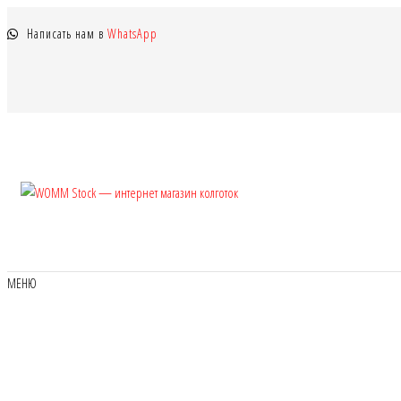
Перейти
Написать нам в
WhatsApp
к
содержимому
WOMM
Колготки
MANZI, Naja
Stock —
Street тонкие,
интернет
фантазийные,
чулки,
магазин
МЕНЮ
лосины
колготок