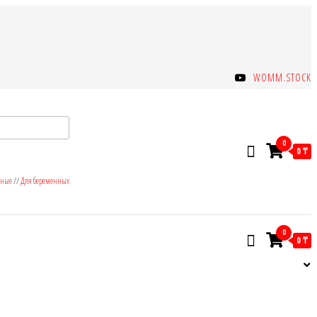
WOMM.STOCK
0
0 ₸
зные
//
Для беременных
0
0 ₸