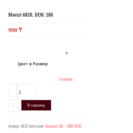
Manzi 6820, DEN: 280
990
₸
Цвет и Размер
Очистить
Количество
-
товара
Manzi
+
В корзину
6820,
DEN:
280
Артикул:
6820
Категория:
Плотные (60 - 1600 DEN)