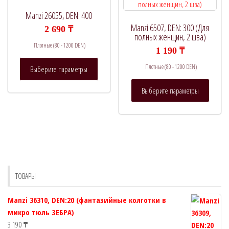
выбрать
выбрат
Manzi 26055, DEN: 400
на
на
Manzi 6507, DEN: 300 (Для
2 690
₸
странице
страни
полных женщин, 2 шва)
Плотные (80 - 1200 DEN)
товара.
товара.
1 190
₸
Этот
Плотные (80 - 1200 DEN)
Выберите параметры
товар
Этот
имеет
Выберите параметры
товар
несколько
имеет
вариаций.
нескол
Опции
вариац
можно
Опции
выбрать
можно
на
выбрат
странице
ТОВАРЫ
на
товара.
страни
Manzi 36310, DEN:20 (фантазийные колготки в
товара.
микро тюль ЗЕБРА)
3 190
₸