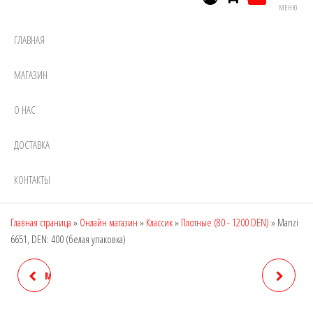
МЕНЮ
ГЛАВНАЯ
МАГАЗИН
О НАС
ДОСТАВКА
КОНТАКТЫ
Главная страница
»
Онлайн магазин
»
Классик
»
Плотные (80 - 1200 DEN)
»
Manzi
6651, DEN: 400 (белая упаковка)
MANZI 6650, DEN: 580 (ДЛЯ
MANZI 6685 (АЛЕНА,
ПОЛНЫХ ЖЕНЩИН)
МИКРОФИБРА С НАЧЕСОМ,