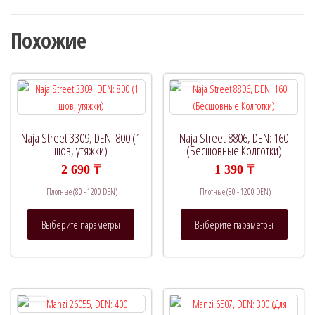
Похожие
Naja Street 3309, DEN: 800 (1
Naja Street 8806, DEN: 160
шов, утяжки)
(Бесшовные Колготки)
2 690
₸
1 390
₸
Плотные (80 - 1200 DEN)
Плотные (80 - 1200 DEN)
Этот
Этот
Выберите параметры
Выберите параметры
товар
товар
имеет
имеет
несколько
нескол
вариаций.
вариац
Опции
Опции
можно
можно