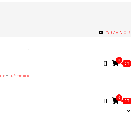
WOMM.STOCK
0
0 ₸
зные
//
Для беременных
0
0 ₸