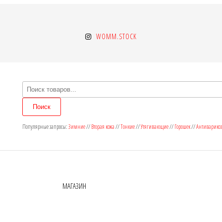
WOMM.STOCK
Поиск
товаров
Поиск
Популярные запросы:
Зимние
//
Вторая кожа
//
Тонкие
//
Утягивающие
//
Горошек
//
Антиварико
МАГАЗИН