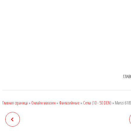
ГЛАВ
Главная страница
»
Онлайн магазин
»
Фантазийные
»
Сетка (10 - 50 DEN)
»
Manzi 6109
MANZI 6095, DEN: 20
MANZI 6110, DEN: СЕТКА