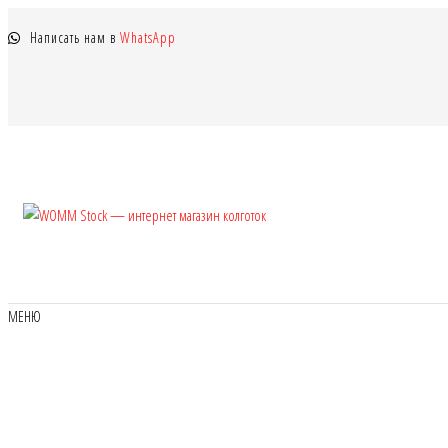
Перейти
Написать нам в
WhatsApp
к
содержимому
WOMM
Колготки
MANZI, Naja
Stock —
Street тонкие,
интернет
фантазийные,
чулки,
магазин
МЕНЮ
лосины
колготок