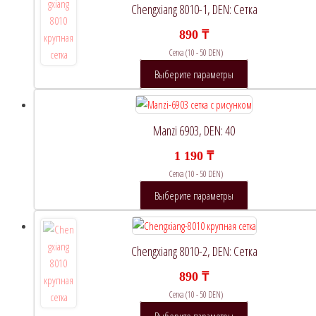
Chengxiang 8010-1, DEN: Сетка
890
₸
Сетка (10 - 50 DEN)
Этот
Выберите параметры
товар
имеет
несколько
Manzi 6903, DEN: 40
вариаций.
1 190
₸
Опции
Сетка (10 - 50 DEN)
можно
выбрать
Этот
Выберите параметры
на
товар
странице
имеет
товара.
несколько
Chengxiang 8010-2, DEN: Сетка
вариаций.
890
₸
Опции
Сетка (10 - 50 DEN)
можно
выбрать
Этот