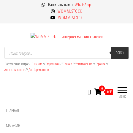
Перейти
Написать нам в
WhatsApp
к
WOMM.STOCK
содержимому
WOMM.STOCK
WOMM Stock — интернет магазин
Колготки MANZI, Naja Street тонкие,
Поиск
товаров
ПОИСК
фантазийные, чулки, лосины
колготок
Популярные запросы:
Зимние
//
Вторая кожа
//
Тонкие
//
Утягивающие
//
Горошек
//
Антиварикозные
//
Для беременных
0
0 ₸
МЕНЮ
ГЛАВНАЯ
МАГАЗИН