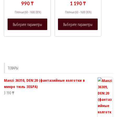
на
на
990
₸
1 190
₸
странице
странице
Плотные (60 - 1600 DEN)
Плотные (60 - 1600 DEN)
товара.
товара.
Этот
Этот
Выберите параметры
Выберите параметры
товар
товар
имеет
имеет
несколько
несколько
вариаций.
вариаций.
Опции
Опции
можно
можно
выбрать
выбрать
ТОВАРЫ
на
на
странице
странице
Manzi 36310, DEN:20 (фантазийные колготки в
товара.
товара.
микро тюль ЗЕБРА)
3 190
₸