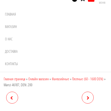
МЕНЮ
ГЛАВНАЯ
МАГАЗИН
О НАС
ДОСТАВКА
КОНТАКТЫ
Главная страница
»
Онлайн магазин
»
Фантазийные
»
Плотные (60 - 1600 DEN)
»
Manzi 46187, DEN: 200
MANZI 46186, DEN: 200
MANZI 46188, DEN: 200