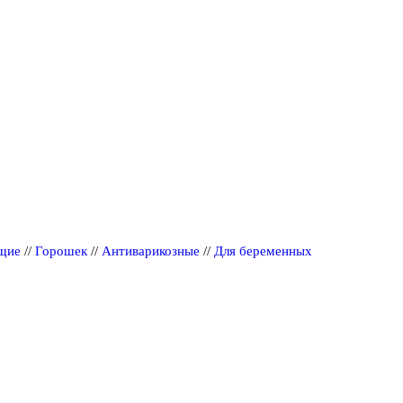
щие
//
Горошек
//
Антиварикозные
//
Для беременных