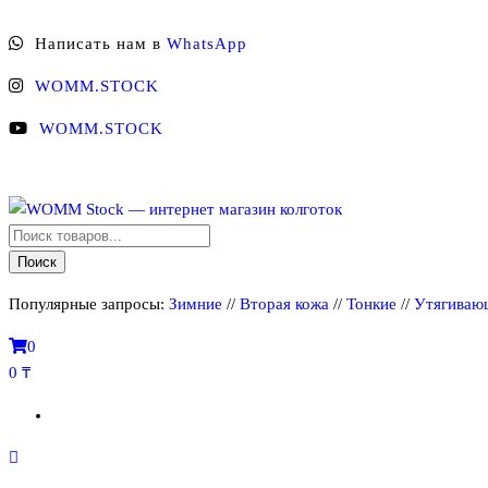
Перейти
Написать нам в
WhatsApp
к
содержимому
WOMM.STOCK
WOMM.STOCK
Поиск
WOMM Stock — интернет магазин колготок
Колготки MANZI, Naja Street тонкие, фантазийные, чулки, лосины
товаров
Поиск
Популярные запросы:
Зимние
//
Вторая кожа
//
Тонкие
//
Утягиваю
0
0 ₸