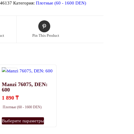
:
46137
Категория:
Плотные (60 - 1600 DEN)
uct
Pin This Product
Manzi 76075, DEN:
600
1 890
₸
Плотные (60 - 1600 DEN)
Этот
Выберите параметры
товар
имеет