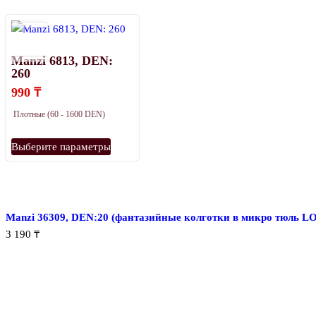
несколько
несколько
вариаций.
вариаций.
Опции
Опции
Manzi 6813, DEN:
можно
можно
260
выбрать
выбрать
990
₸
на
на
странице
странице
Плотные (60 - 1600 DEN)
товара.
товара.
Этот
Выберите параметры
товар
имеет
несколько
вариаций.
Manzi 36309, DEN:20 (фантазийные колготки в микро тюль L
Опции
3 190
₸
можно
выбрать
на
странице
товара.