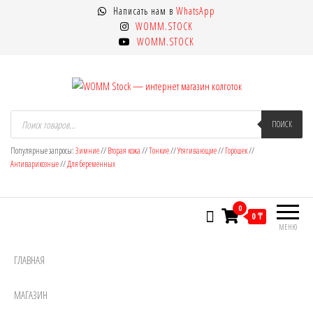
Перейти
Написать нам в
WhatsApp
к
WOMM.STOCK
содержимому
WOMM.STOCK
WOMM Stock — интернет магазин
Колготки MANZI, Naja Street тонкие,
Поиск
товаров
ПОИСК
фантазийные, чулки, лосины
колготок
Популярные запросы:
Зимние
//
Вторая кожа
//
Тонкие
//
Утягивающие
//
Горошек
//
Антиварикозные
//
Для беременных
0
0 ₸
МЕНЮ
ГЛАВНАЯ
МАГАЗИН