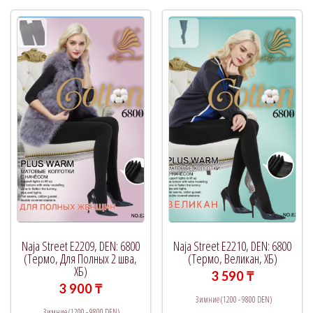
вариаций.
вариац
Опции
Опции
можно
можно
выбрать
выбрат
на
на
странице
страни
товара.
товара.
Naja Street E2209, DEN: 6800
Naja Street E2210, DEN: 6800
(Термо, Для Полных 2 шва,
(Термо, Великан, ХБ)
ХБ)
3 590
₸
3 900
₸
Зимние (1200 - 9800 DEN)
Зимние (1200 - 9800 DEN)