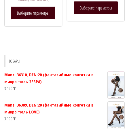
Этот
Выберите параметры
Этот
товар
Выберите параметры
товар
имеет
имеет
нескол
несколько
вариац
вариаций.
Опции
Опции
можно
можно
выбрат
выбрать
на
ТОВАРЫ
на
страни
странице
товара.
Manzi 36310, DEN:20 (фантазийные колготки в
товара.
микро тюль ЗЕБРА)
3 190
₸
Manzi 36309, DEN:20 (фантазийные колготки в
микро тюль LOVE)
3 190
₸