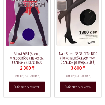
Manzi 6681 (Алена,
Naja Street 3308, DEN: 1800
Микрофибра с начесом,
(Флис на лебяжьем пуху,
великаны), DEN: 1600
большой размер, 2 шва)
2 300
₸
3 600
₸
Зимние (1200 - 9800 DEN)
Зимние (1200 - 9800 DEN)
Этот
Этот
Выберите параметры
Выберите параметры
товар
товар
имеет
имеет
несколько
нескол