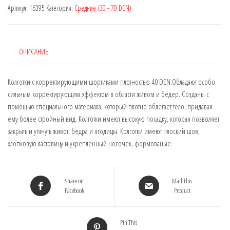
16395,
Артикул:
16395
Категория:
Средние (30 - 70 DEN)
DEN:
40
(Шорты
утяжки)
ОПИСАНИЕ
Колготки с корректирующими шортиками плотностью 40 DEN.Обладают особо
сильным корректирующим эффектом в области живота и бедер. Созданы с
помощью специального материала, который плотно облегает тело, придавая
ему более стройный вид. Колготки имеют высокую посадку, которая позволяет
закрыть и утянуть живот, бедра и ягодицы. Колготки имеют плоский шов,
хлопковую ластовицу и укрепленный носочек, формованые.
Share on
Mail This
Facebook
Product
Pin This