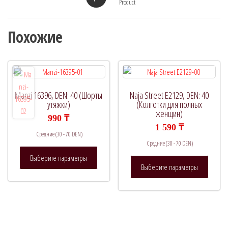
Product
Похожие
Manzi 16396, DEN: 40 (Шорты
Naja Street E2129, DEN: 40
утяжки)
(Колготки для полных
женщин)
990
₸
1 590
₸
Средние (30 - 70 DEN)
Средние (30 - 70 DEN)
Этот
Выберите параметры
Этот
товар
Выберите параметры
товар
имеет
имеет
несколько
нескол
вариаций.
вариац
Опции
Опции
можно