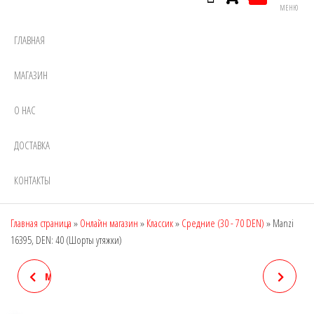
МЕНЮ
ГЛАВНАЯ
МАГАЗИН
О НАС
ДОСТАВКА
КОНТАКТЫ
Главная страница
»
Онлайн магазин
»
Классик
»
Средние (30 - 70 DEN)
»
Manzi
16395, DEN: 40 (Шорты утяжки)
MANZI 16348, DEN: 15 (ДЛЯ
MANZI 16396, DEN: 40
ПОЛНЫХ ЖЕНЩИН)
(ШОРТЫ УТЯЖКИ)