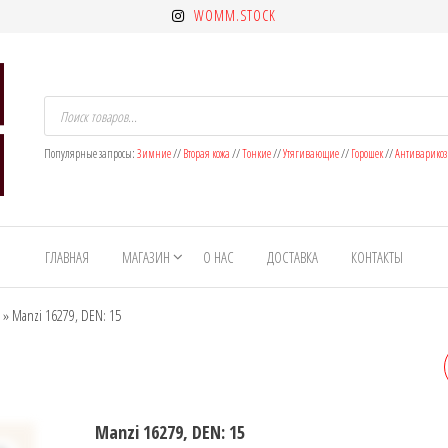
WOMM.STOCK
Поиск
товаров
Популярные запросы:
Зимние
//
Вторая кожа
//
Тонкие
//
Утягивающие
//
Горошек
//
Антиварико
ГЛАВНАЯ
МАГАЗИН
О НАС
ДОСТАВКА
КОНТАКТЫ
»
Manzi 16279, DEN: 15
MANZI 16420, DEN: 5
(УТЯГИВАЮЩИЕ
Manzi 16279, DEN: 15