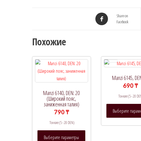
Share on
Facebook
Похожие
Manzi 6145, DE
690
₸
Manzi 6140, DEN: 20
Тонкие (5 - 20 DE
(Широкий пояс,
заниженная талия)
Выберите парам
790
₸
Тонкие (5 - 20 DEN)
Этот
Выберите параметры
товар