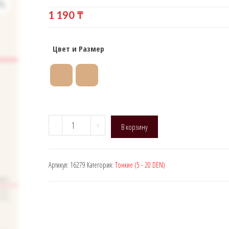
КОЛГОТКИ)
1 190
₸
Цвет и Размер
Количество
-
+
В корзину
товара
Manzi
16279,
Артикул:
16279
Категория:
Тонкие (5 - 20 DEN)
DEN:
15