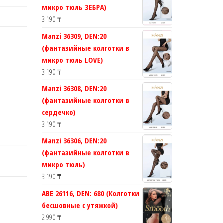
микро тюль ЗЕБРА)
3 190
₸
Manzi 36309, DEN:20
(фантазийные колготки в
микро тюль LOVE)
3 190
₸
Manzi 36308, DEN:20
(фантазийные колготки в
сердечко)
3 190
₸
Manzi 36306, DEN:20
(фантазийные колготки в
микро тюль)
3 190
₸
ABE 26116, DEN: 680 (Колготки
бесшовные с утяжкой)
2 990
₸