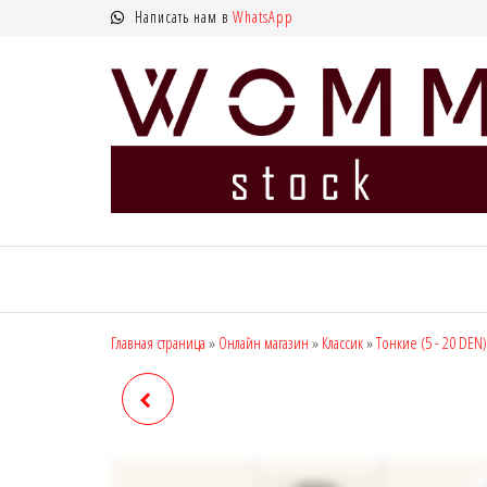
Перейти
Написать нам в
WhatsApp
к
содержимому
WOMM
Колготки
MANZI, Naja
Stock —
Street тонкие,
интернет
фантазийные,
чулки,
магазин
Главная страница
»
Онлайн магазин
»
Классик
»
Тонкие (5 - 20 DEN)
лосины
колготок
MANZI 16278, DEN: 8