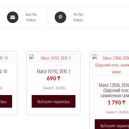
Mail This
Pin This
Product
Product
N: 10
Manzi 16192, DEN: 3
690
₸
Manzi 12B06, DEN
N)
Тонкие (5 - 20 DEN)
(Широкий пояс
заниженная тали
Этот
Этот
етры
Выберите параметры
1 790
₸
товар
товар
имеет
имеет
Тонкие (5 - 20 DEN)
несколько
несколько
вариаций.
вариаций.
Выберите параме