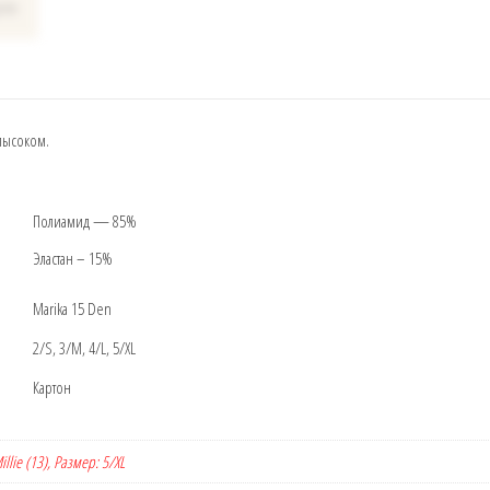
мысоком.
Полиамид — 85%
Эластан – 15%
Marika 15 Den
2/S, 3/M, 4/L, 5/XL
Картон
illie (13), Размер: 5/XL