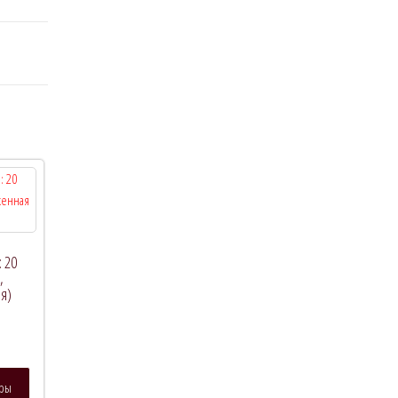
: 20
,
я)
Этот
тры
товар