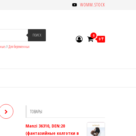
WOMM.STOCK
ПОИСК
0
0 ₸
зные
//
Для беременных
ТОВАРЫ
Manzi 36310, DEN:20
(фантазийные колготки в