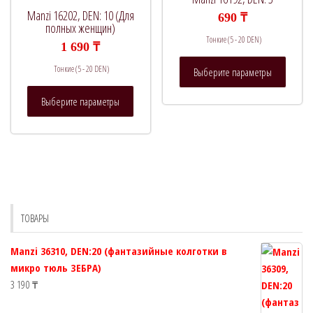
на
на
Manzi 16202, DEN: 10 (Для
690
₸
странице
страни
полных женщин)
Тонкие (5 - 20 DEN)
товара.
товара.
1 690
₸
Этот
Тонкие (5 - 20 DEN)
Выберите параметры
товар
Этот
имеет
Выберите параметры
товар
нескол
имеет
вариац
несколько
Опции
вариаций.
можно
Опции
выбрат
можно
на
выбрать
страни
ТОВАРЫ
на
товара.
странице
Manzi 36310, DEN:20 (фантазийные колготки в
товара.
микро тюль ЗЕБРА)
3 190
₸