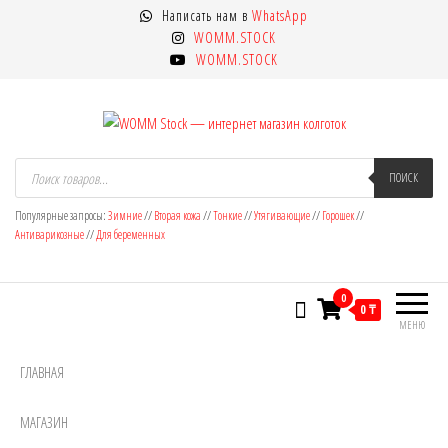
Перейти
Написать нам в
WhatsApp
к
WOMM.STOCK
содержимому
WOMM.STOCK
WOMM Stock — интернет магазин
Колготки MANZI, Naja Street тонкие,
Поиск
товаров
ПОИСК
фантазийные, чулки, лосины
колготок
Популярные запросы:
Зимние
//
Вторая кожа
//
Тонкие
//
Утягивающие
//
Горошек
//
Антиварикозные
//
Для беременных
0
0 ₸
МЕНЮ
ГЛАВНАЯ
МАГАЗИН