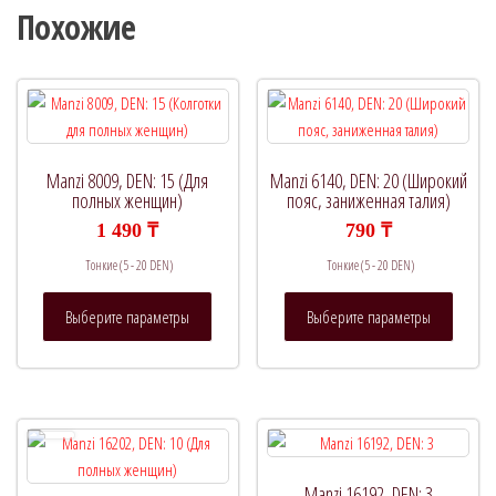
Похожие
Manzi 8009, DEN: 15 (Для
Manzi 6140, DEN: 20 (Широкий
полных женщин)
пояс, заниженная талия)
1 490
₸
790
₸
Тонкие (5 - 20 DEN)
Тонкие (5 - 20 DEN)
Этот
Этот
Выберите параметры
Выберите параметры
товар
товар
имеет
имеет
несколько
нескол
вариаций.
вариац
Опции
Опции
можно
можно
выбрать
выбрат
Manzi 16192, DEN: 3