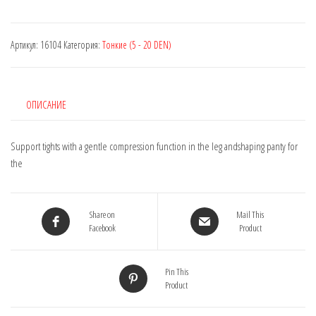
Артикул:
16104
Категория:
Тонкие (5 - 20 DEN)
ОПИСАНИЕ
Support tights with a gentle compression function in the leg andshaping panty for
the
Share on
Mail This
Facebook
Product
Pin This
Product