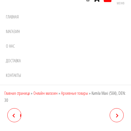
МЕНЮ
ГЛАВНАЯ
МАГАЗИН
О НАС
ДОСТАВКА
КОНТАКТЫ
Главная страница
»
Онлайн магазин
»
Архивные товары
»
Kamila Maxi (504), DEN:
30
KAMILA FREE (502), DEN: 30
KAMILA S, DEN: 30