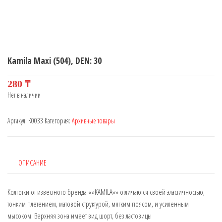
Kamila Maxi (504), DEN: 30
280
₸
Нет в наличии
Артикул:
K0033
Категория:
Архивные товары
ОПИСАНИЕ
Колготки от известного бренда «»KAMILA»» отличаются своей эластичностью,
тонким плетением, матовой структурой, мягким поясом, и усиленным
мысоком. Верхняя зона имеет вид шорт, без ластовицы