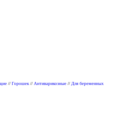
щие
//
Горошек
//
Антиварикозные
//
Для беременных