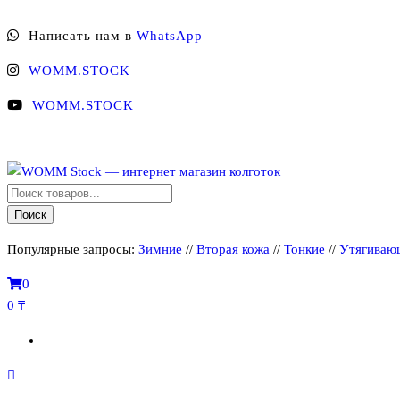
Перейти
Написать нам в
WhatsApp
к
содержимому
WOMM.STOCK
WOMM.STOCK
Поиск
WOMM Stock — интернет магазин колготок
Колготки MANZI, Naja Street тонкие, фантазийные, чулки, лосины
товаров
Поиск
Популярные запросы:
Зимние
//
Вторая кожа
//
Тонкие
//
Утягиваю
0
0 ₸