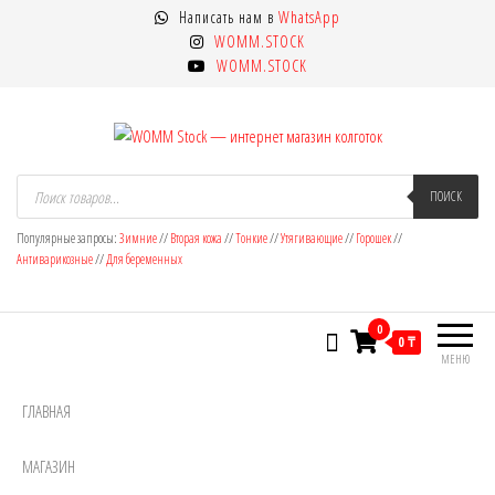
Перейти
Написать нам в
WhatsApp
к
WOMM.STOCK
содержимому
WOMM.STOCK
WOMM Stock — интернет магазин
Колготки MANZI, Naja Street тонкие,
Поиск
товаров
ПОИСК
фантазийные, чулки, лосины
колготок
Популярные запросы:
Зимние
//
Вторая кожа
//
Тонкие
//
Утягивающие
//
Горошек
//
Антиварикозные
//
Для беременных
0
0 ₸
МЕНЮ
ГЛАВНАЯ
МАГАЗИН