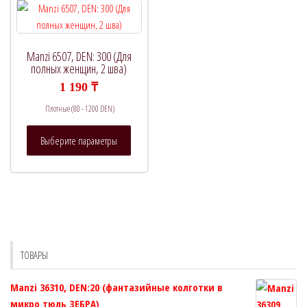
Manzi 6507, DEN: 300 (Для
Категории товаров
полных женщин, 2 шва)
1 190
₸
Плотные (80 - 1200 DEN)
Метки товаров
Этот
Выберите параметры
товар
имеет
несколько
вариаций.
Опции
можно
выбрать
ТОВАРЫ
на
странице
Manzi 36310, DEN:20 (фантазийные колготки в
товара.
микро тюль ЗЕБРА)